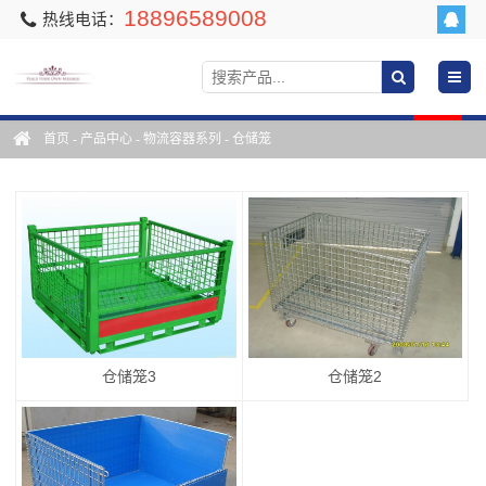
18896589008
热线电话：
首页
-
产品中心
-
物流容器系列
-
仓储笼
仓储笼3
仓储笼2