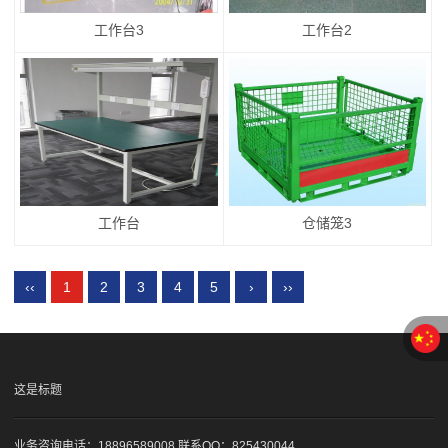
工作台3
工作台2
工作台
仓储笼3
‹‹
1
2
3
4
5
›
››
这是标题
业务咨询电话：18896589008 联系QQ：825430044