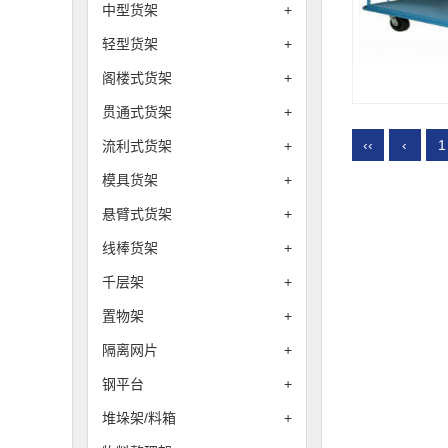
中型货架
+
轻型货架
+
阁楼式货架
+
贯通式货架
+
‹‹
‹
1
流利式货架
+
模具货架
+
悬臂式货架
+
线棒货架
+
千层架
+
置物架
+
隔离网片
+
钢平台
+
堆垛架/料箱
+