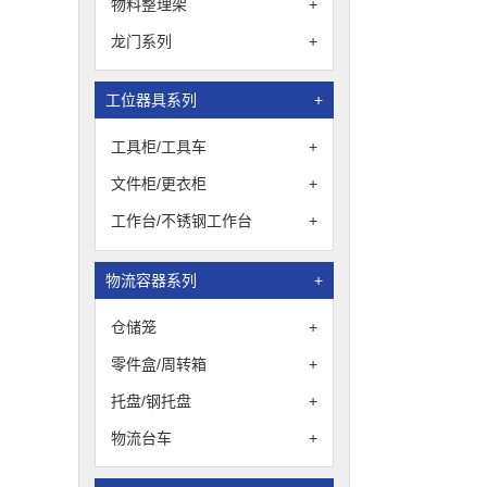
物料整理架
+
龙门系列
+
工位器具系列
+
工具柜/工具车
+
文件柜/更衣柜
+
工作台/不锈钢工作台
+
物流容器系列
+
仓储笼
+
零件盒/周转箱
+
托盘/钢托盘
+
物流台车
+