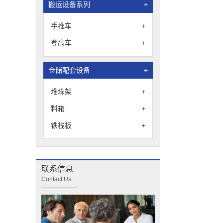
搬运设备系列
+
手推车
+
登高车
+
仓储配套设备
+
堆垛架
+
料箱
+
铁栈板
+
联系信息
Contact Us